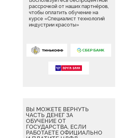
Воспользуйтесь беспроцентной
рассрочкой от наших партнёров,
чтобы оплатить обучение на
курсе «Специалист технологий
индустрии красоты»
ВЫ МОЖЕТЕ ВЕРНУТЬ
ГОСУДАРСТВО КОМПЕНСИРУЕТ
НАПРАВИТЬ
МАТЕРИНСКИЙ
ВЫ МОЖЕТЕ ОПЛАТИТЬ
ЧАСТЬ ДЕНЕГ ЗА
ВАМ
30 000 РУБЛЕЙ ОТ
КАПИТАЛ
НА ОБРАЗОВАНИЕ
ОБУЧЕНИЕ НА КУРСЕ
ОБУЧЕНИЕ ОТ
СТОИМОСТИ ОБУЧЕНИЯ
«СПЕЦИАЛИСТ ТЕХНОЛОГИЙ
ГОСУДАРСТВА, ЕСЛИ
Может семья, в которой ребенку, по
ИНДУСТРИИ КРАСОТЫ»
РАБОТАЕТЕ ОФИЦИАЛЬНО
Социальный контракт — это
случаю рождения которого выдан
ЕДИНОВРЕМЕННЫМ