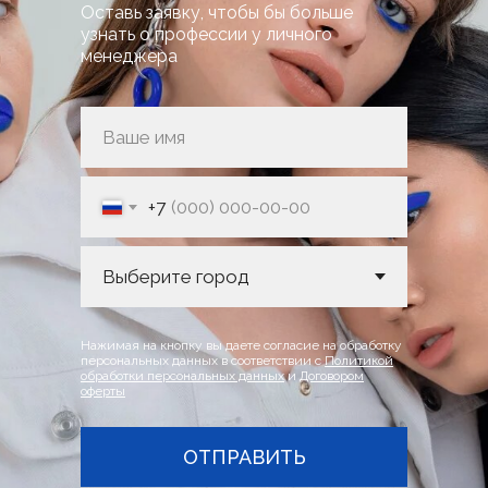
Оставь заявку, чтобы бы больше
узнать о профессии у личного
менеджера
+7
Нажимая на кнопку вы даете согласие на обработку
персональных данных в соответствии с
Политикой
обработки персональных данных
и
Договором
оферты
ОТПРАВИТЬ