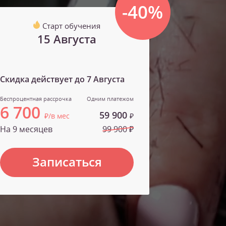
-40%
Старт обучения
15 Августа
Скидка действует до
7 Августа
Беспроцентная рассрочка
Одним платежом
6 700
59 900
₽/в мес
₽
На 9 месяцев
99 900 ₽
Записаться