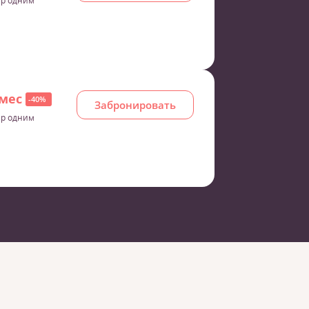
 р одним
/мес
-40%
Забронировать
 р одним