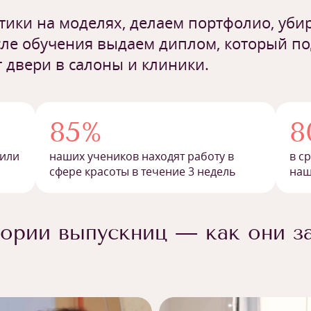
ики на моделях, делаем портфолио, убир
ле обучения выдаем диплом, который п
 двери в салоны и клиники.
85%
8
 или
наших учеников находят работу в
в с
сфере красоты в течение 3 недель
наш
ории выпускниц — как они з