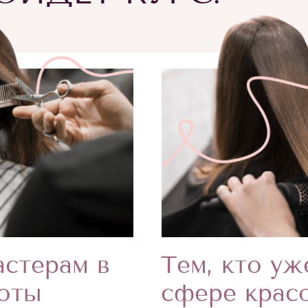
Тем, кто уж
стерам в
сфере крас
соты