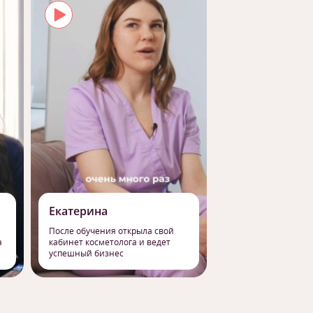
Екатерина
Роман
После обучения открыла свой
Сменил работу на 
а
кабинет косметолога и ведет
профессию массаж
успешный бизнес
свое призвание