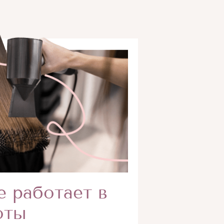
е работает в
оты