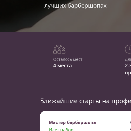
лучших барбершопах
Осталось мест
Дл
4 места
2-
п
Ближайшие старты на профе
Мастер барбершопа
Идет набор