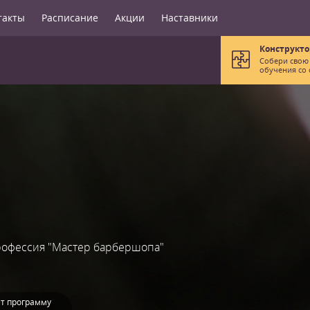
такты
Расписание
Акции
Наставники
Конструкто
Собери свою
обучения со 
офессия "Мастер барбершопа"
т программу