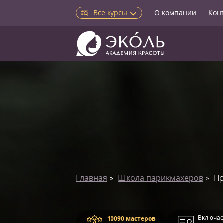
Все курсы
О компании
Кон
Главная
Школа парикмахеров
Пр
Включае
10090 мастеров