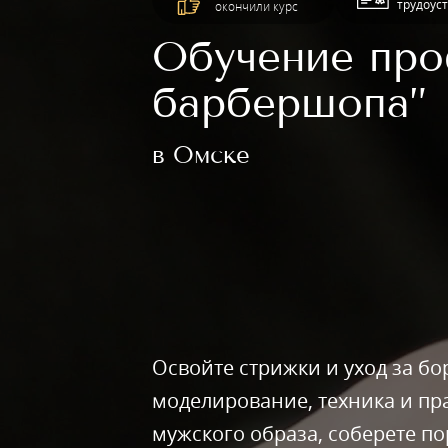
трудоус
окончили курс
Обучение про
барбершопа”
в Омске
Освойте стрижки и уход за б
моделирование, техника и пр
мужского образа, соберете по