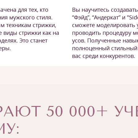
Вы научитесь создавать
чена для тех, кто
“Фэйд”, “Андеркат” и "Sid
ния мужского стиля.
сможете моделировать у
м техникам стрижки,
проводить процедуру м
е виды стрижки как на
усов. Полученные навык
делях. Это станет
полноценный стильный 
еры.
вас среди конкурентов.
АЮТ 50 000+ У
У: