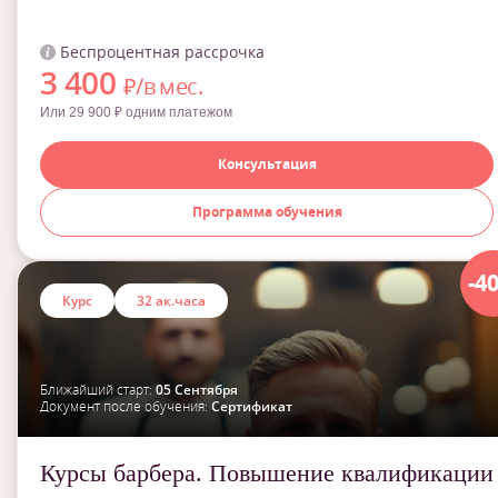
Беспроцентная рассрочка
3 400
₽/в мес.
Или 29 900 ₽ одним платежом
Консультация
Программа обучения
-4
Курс
32 ак.часа
Ближайший старт:
05 Сентября
Документ после обучения:
Сертификат
Курсы барбера. Повышение квалификации