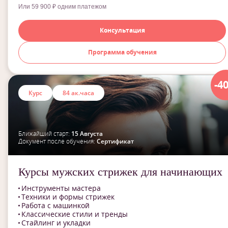
Или 59 900 ₽ одним платежом
Консультация
Программа обучения
-4
Курс
84 ак.часа
Ближайший старт:
15 Августа
Документ после обучения:
Сертификат
Курсы мужских стрижек для начинающих
Инструменты мастера
Техники и формы стрижек
Работа с машинкой
Классические стили и тренды
Стайлинг и укладки