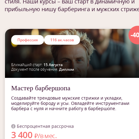
стиля. Наши курсы – ваш старт в динамичную и
прибыльную нишу барберинга и мужских стриж
-4
Профессия
116 ак.часов
Ближайший старт:
15 Августа
Документ после обучения:
Диплом
Мастер барбершопа
Создавайте трендовые мужские стрижки и укладки,
моделируйте бороду и усы. Овладейте инструментами
барбера с нуля и начните работу в барбершопе.
Беспроцентная рассрочка
3 400
₽/в мес.