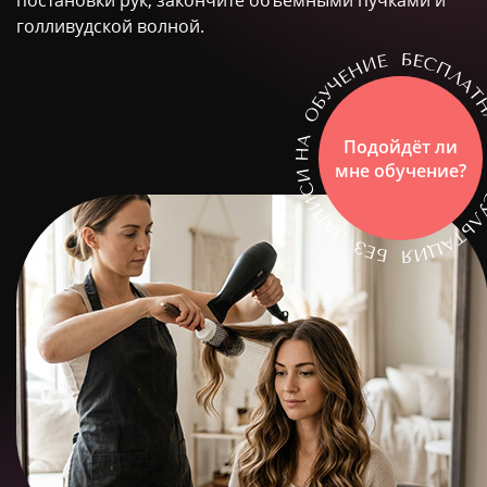
постановки рук, закончите объемными пучками и
голливудской волной.
Подойдёт ли
мне обучение?